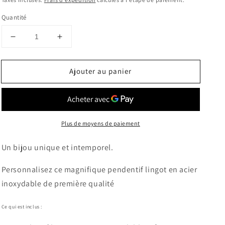
habituel
Quantité
Réduire
Augmenter
la
la
quantité
quantité
Ajouter au panier
de
de
le
le
pendentif
pendentif
lingot
lingot
bélier
bélier
Plus de moyens de paiement
Un bijou unique et intemporel.
Personnalisez ce magnifique pendentif lingot en acier
inoxydable de première qualité
Ce qui est inclus :