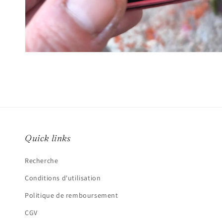
Ouvrir
le
média
2
dans
une
fenêtre
modale
Quick links
Recherche
Conditions d'utilisation
Politique de remboursement
CGV