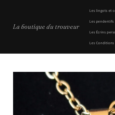
et
passer
au
Les lingots et 
contenu
Les pendentifs 
La boutique du trouveur
Les Écrins pers
Les Conditions
Passer aux
informations
produits