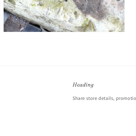
Ouvrir
le
média
3
dans
une
fenêtre
modale
Heading
Share store details, promoti